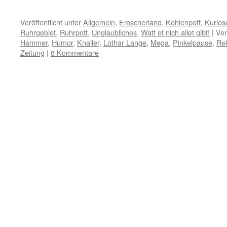
Veröffentlicht unter
Allgemein
,
Emscherland
,
Kohlenpott
,
Kurios
Ruhrgebiet
,
Ruhrpott
,
Unglaubliches
,
Watt et nich allet gibt!
|
Ver
Hammer
,
Humor
,
Knaller
,
Lothar Lange
,
Mega
,
Pinkelpause
,
Re
Zeitung
|
8 Kommentare