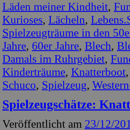
Läden meiner Kindheit
,
Fun
Kurioses
,
Lächeln
,
Lebens.
Spielzeugträume in den 50e
Jahre
,
60er Jahre
,
Blech
,
Bl
Damals im Ruhrgebiet
,
Fun
Kinderträume
,
Knatterboot
Schuco
,
Spielzeug
,
Wester
Spielzeugschätze: Knat
Veröffentlicht am
23/12/20