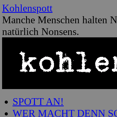
Zum
Kohlenspott
Inhalt
springen
Manche Menschen halten No
natürlich Nonsens.
SPOTT AN!
WER MACHT DENN S