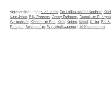
Veröffentlicht unter
50er Jahre
,
Die Läden meiner Kindheit
,
Kind
50er Jahre
,
Billy Panama
,
Conny Froboess
,
Damals im Ruhrgebi
Weltmeister
,
Kindheit im Pott
,
Kino
,
Knirps
,
Köttel
,
Kultur
,
Pat &
Ruhrpott
,
Schlagerfilm
,
Wirtschaftswunder
|
16 Kommentare