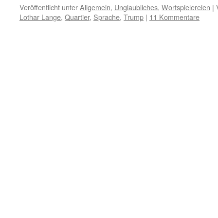
Veröffentlicht unter
Allgemein
,
Unglaubliches
,
Wortspielereien
|
Lothar Lange
,
Quartier
,
Sprache
,
Trump
|
11 Kommentare