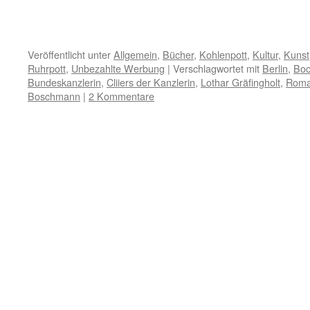
Veröffentlicht unter
Allgemein
,
Bücher
,
Kohlenpott
,
Kultur
,
Kunst
Ruhrpott
,
Unbezahlte Werbung
|
Verschlagwortet mit
Berlin
,
Bo
Bundeskanzlerin
,
Cliiers der Kanzlerin
,
Lothar Gräfingholt
,
Rom
Boschmann
|
2 Kommentare