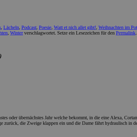
s
,
Lächeln
,
Podcast
,
Poesie
,
Watt et nich allet gibt!
,
Weihnachten im Pot
hten
,
Winter
verschlagwortet. Setze ein Lesezeichen für den
Permalink
.
)
hstes oder übernächstes Jahr welche bekommt, in die eine Alexa, Cortan
eige zurück, die Zweige klappen ein und die Dame fährt hydraulisch i