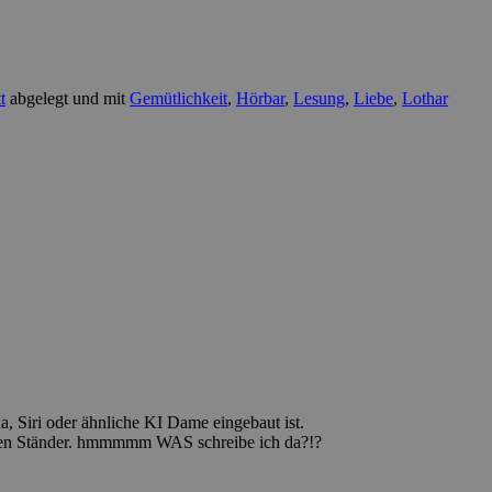
t
abgelegt und mit
Gemütlichkeit
,
Hörbar
,
Lesung
,
Liebe
,
Lothar
a, Siri oder ähnliche KI Dame eingebaut ist.
n den Ständer. hmmmmm WAS schreibe ich da?!?