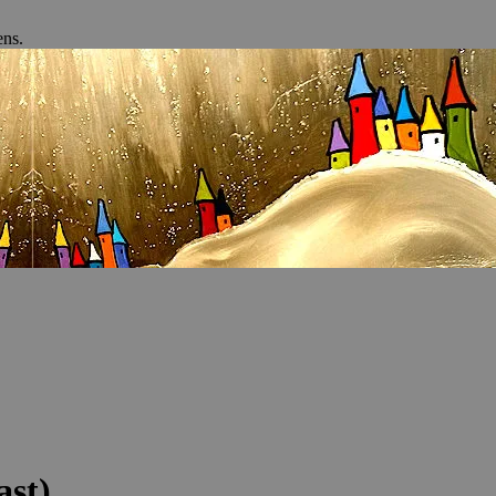
ens.
ast)