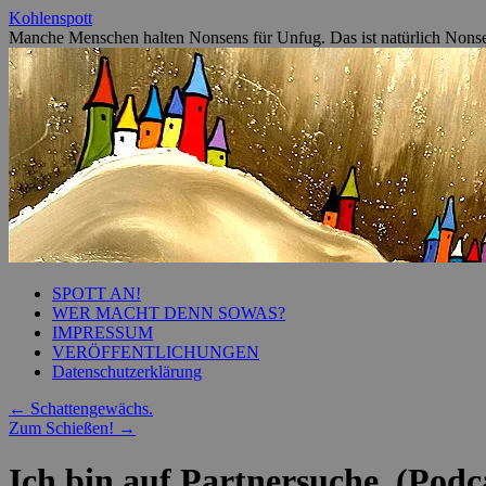
Zum
Kohlenspott
Inhalt
Manche Menschen halten Nonsens für Unfug. Das ist natürlich Nons
springen
SPOTT AN!
WER MACHT DENN SOWAS?
IMPRESSUM
VERÖFFENTLICHUNGEN
Datenschutzerklärung
←
Schattengewächs.
Zum Schießen!
→
Ich bin auf Partnersuche. (Podc