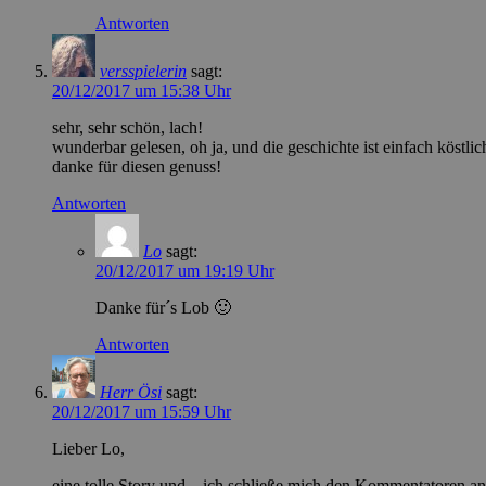
Antworten
versspielerin
sagt:
20/12/2017 um 15:38 Uhr
sehr, sehr schön, lach!
wunderbar gelesen, oh ja, und die geschichte ist einfach köstlic
danke für diesen genuss!
Antworten
Lo
sagt:
20/12/2017 um 19:19 Uhr
Danke für´s Lob 🙂
Antworten
Herr Ösi
sagt:
20/12/2017 um 15:59 Uhr
Lieber Lo,
eine tolle Story und – ich schließe mich den Kommentatoren an