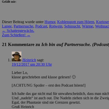
Gefällt mir:
Dieser Beitrag wurde unter
Humor
,
Kohlenspott zum Hören
,
Kuriose
Lange
,
Partnersuche
,
Podcast
,
Rotwein
,
Sehnsucht
,
Wärme
,
Weihnac
←
Schattengewächs.
Zum Schießen!
→
21 Kommentare zu
Ich bin auf Partnersuche. (Podcast
Heinrich
sagt:
19/12/2017 um 20:30 Uhr
Lieber Lo,
klasse geschrieben und klasse gelesen! 🙂
[ACHTUNG Spoiler – erst den Podcast hören!]
Ich halte das gar nicht mal für unwahrscheinlich, dass man näc
Und „nadeln“ ist auch out. Die Nadeln ziehen sich in die Zw
Egal, der Phantasie sind nie Grenzen gesetzt.
Gruß Heinrich