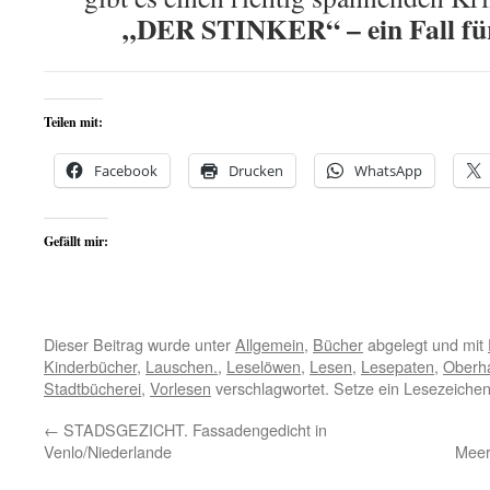
„DER STINKER“ – ein Fall fü
Teilen mit:
Facebook
Drucken
WhatsApp
Gefällt mir:
Dieser Beitrag wurde unter
Allgemein
,
Bücher
abgelegt und mit
Kinderbücher
,
Lauschen.
,
Leselöwen
,
Lesen
,
Lesepaten
,
Oberh
Stadtbücherei
,
Vorlesen
verschlagwortet. Setze ein Lesezeiche
←
STADSGEZICHT. Fassadengedicht in
Venlo/Niederlande
Meer