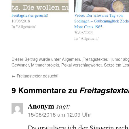
Freitagstexter gesucht!
Video: Der schwarze Tag von
10/08/2018
Sodingen – Grubenunglück Zech
In "Allgemein"
Mont Cenis 1965
30/08/2023
In "Allgemein"
Dieser Beitrag wurde unter
Allgemein
,
Freitagstexter
,
Humor
abg
Gewinner
,
Mitmachprojekt
,
Pokal
verschlagwortet. Setze ein Le
←
Freitagstexter gesucht!
9 Kommentare zu
Freitagstext
Anonym
sagt:
15/08/2018 um 12:09 Uhr
Da gratuliere ich der Siegerin rec