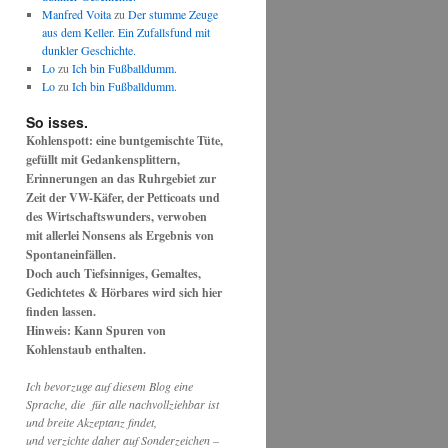
Manfred Voita
zu
Der stumme Zeuge
aus dem Keller. Ein Zufallsfund mit
dunkler Geschichte.
Lo
zu
Ich bin Fußballdumm.
Lo
zu
Ich bin Fußballdumm.
So isses.
Kohlenspott: eine buntgemischte Tüte,
gefüllt mit Gedankensplittern,
Erinnerungen an das Ruhrgebiet zur
Zeit der VW-Käfer, der Petticoats und
des Wirtschaftswunders, verwoben
mit allerlei Nonsens als Ergebnis von
Spontaneinfällen.
Doch auch Tiefsinniges, Gemaltes,
Gedichtetes & Hörbares wird sich hier
finden lassen.
Hinweis: Kann Spuren von
Kohlenstaub enthalten.
Ich bevorzuge auf diesem Blog eine
Sprache, die für alle nachvollziehbar ist
und breite Akzeptanz findet,
und verzichte daher auf Sonderzeichen –