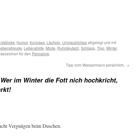
ndstücke
,
Humor
,
Kurioses
,
Lächeln
,
Unglaubliches
abgelegt und mit
Lebensfreude
,
Lebenshilfe
,
Müde
,
Ruhrdeutsch
,
Schlapp
,
Tipp
,
Winter
,
esezeichen für den
Permalink
.
Tipp vom Wassermann persönlich.
→
 Wer im Winter die Fott nich hochkricht,
rkt!
macht Vergnügen beim Duschen.