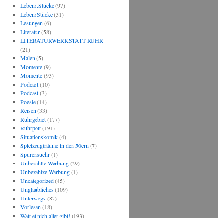
Lebens.Stücke
(97)
LebensStücke
(31)
Lesungen
(6)
Literatur
(58)
LITERATURWERKSTATT RUHR
(21)
Malen
(5)
Momente
(9)
Momente
(93)
Podcast
(10)
Podcast
(3)
Poesie
(14)
Reisen
(33)
Ruhrgebiet
(177)
Ruhrpott
(191)
Situationskomik
(4)
Spielzeugträume in den 50ern
(7)
Spurensuchr
(1)
Unbezahlte Werbung
(29)
Unbezahlze Werbung
(1)
Uncategorized
(45)
Unglaubliches
(109)
Unterwegs
(82)
Vorlesen
(18)
Watt et nich allet gibt!
(193)