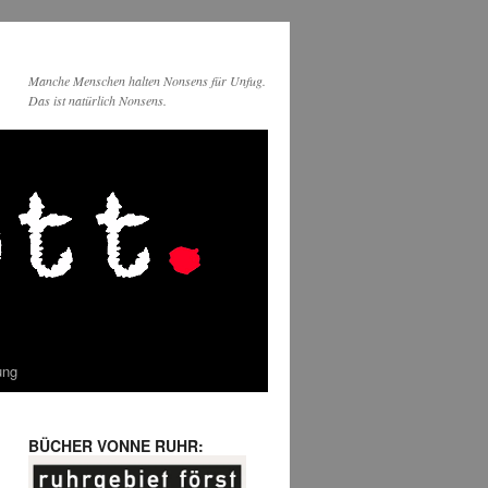
Manche Menschen halten Nonsens für Unfug.
Das ist natürlich Nonsens.
ung
BÜCHER VONNE RUHR: