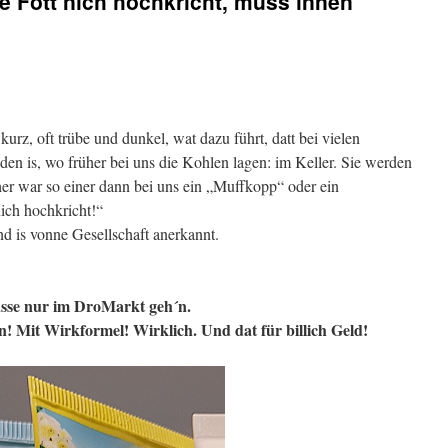
ie Fott nich hochkricht, muss innen
kurz, oft trübe und dunkel, wat dazu führt, datt bei vielen
en is, wo früher bei uns die Kohlen lagen: im Keller. Sie werden
her war so einer dann bei uns ein „Muffkopp“ oder ein
ich hochkricht!“
d is vonne Gesellschaft anerkannt.
usse nur im DroMarkt geh´n.
! Mit Wirkformel! Wirklich. Und dat für billich Geld!