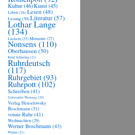
Kultur
(46)
Kunst
(45)
Lesen
(48)
Leben
(26)
Literatur
(57)
Lesung
(30)
Lothar Lange
(134)
Momente
(27)
Lächeln
(25)
Nonsens
(110)
Oberhausen
(50)
René Schiering
(21)
Ruhrdeutsch
(117)
Ruhrgebiet
(93)
Ruhrpott
(102)
Schreiben
(41)
Unbezahlte Werbung
(20)
Verlag Henselowsky
Boschmann
(31)
vonne Ruhr
(41)
Weihnachten
(29)
Werner Boschmann
(43)
Winter
(21)