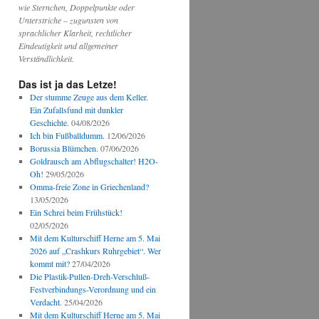
wie Sternchen, Doppelpunkte oder
Unterstriche – zugunsten von
sprachlicher Klarheit, rechtlicher
Eindeutigkeit und allgemeiner
Verständlichkeit.
Das ist ja das Letze!
Der stumme Zeuge aus dem Keller.
Ein Zufallsfund mit dunkler
Geschichte.
04/08/2026
Ich bin Fußballdumm.
12/06/2026
Borussia Blümchen.
07/06/2026
Goldrausch am Abflugschalter! H2O-
Oh!
29/05/2026
Omma-freie Zone in Griechenland?
13/05/2026
Ein Schrei beim Frühstück!
02/05/2026
Mit dem Kulturschiff Herne am 5. Mai
2026 auf „Crashkurs Ruhrgebiet“. Wer
kommt mit?
27/04/2026
Die Plastik-Pullen-Dreh-Verschluß-
Festverbindungs-Verordnung und ein
Verdacht.
25/04/2026
Mit dem Kulturschiff Herne am 5. Mai