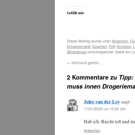
Gefällt mir:
Dieser Beitrag wurde unter
Allgemein
,
Fu
Drogeriemarkt
,
Duschen
,
Fott
,
Knochen
,
Winterblues
verschlagwortet. Setze ein L
←
Grönland gehört…
2 Kommentare zu
Tipp:
muss innen Drogeriema
Jules van der Ley
sagt:
17/01/2026 um 10:54 Uhr
Hab ich. Riecht toll und 
Antworten