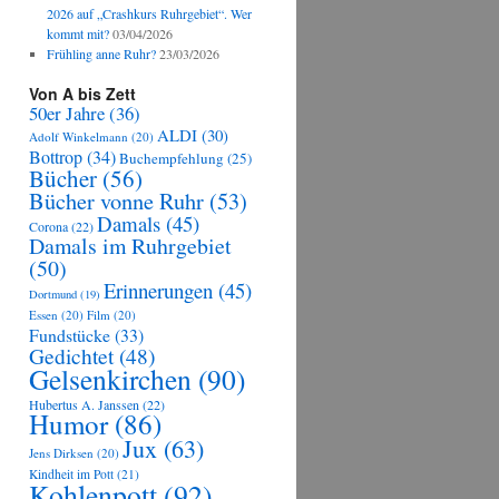
2026 auf „Crashkurs Ruhrgebiet“. Wer
kommt mit?
03/04/2026
Frühling anne Ruhr?
23/03/2026
Von A bis Zett
50er Jahre
(36)
ALDI
(30)
Adolf Winkelmann
(20)
Bottrop
(34)
Buchempfehlung
(25)
Bücher
(56)
Bücher vonne Ruhr
(53)
Damals
(45)
Corona
(22)
Damals im Ruhrgebiet
(50)
Erinnerungen
(45)
Dortmund
(19)
Essen
(20)
Film
(20)
Fundstücke
(33)
Gedichtet
(48)
Gelsenkirchen
(90)
Hubertus A. Janssen
(22)
Humor
(86)
Jux
(63)
Jens Dirksen
(20)
Kindheit im Pott
(21)
Kohlenpott
(92)