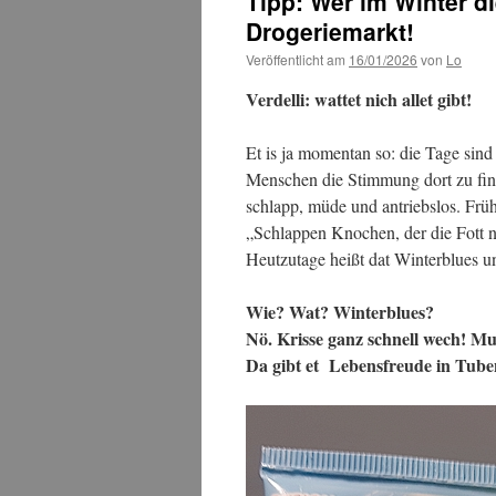
Tipp: Wer im Winter d
Drogeriemarkt!
Veröffentlicht am
16/01/2026
von
Lo
Verdelli: wattet nich allet gibt!
Et is ja momentan so: die Tage sind 
Menschen die Stimmung dort zu find
schlapp, müde und antriebslos. Frü
„Schlappen Knochen, der die Fott n
Heutzutage heißt dat Winterblues un
Wie? Wat? Winterblues?
Nö. Krisse ganz schnell wech! M
Da gibt et Lebensfreude in Tuben