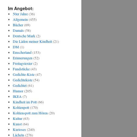
Im Angebot:
50er Jahre
(36)
Allgemein
(455)
Bücher
(69)
Damals
(58)
Deutsche Mark
(2)
Die Läden meiner Kindheit
(21)
DM
(1)
Emscherland
(153)
Erinnerungen
(52)
Freitagstexter
(2)
Fundstücke
(43)
Gedichte-Kiste
(47)
Gedichtekiste
(54)
Gedichtet
(61)
Humor
(205)
IKEA
(7)
Kindheit im Pott
(66)
Kohlenpott
(170)
Kohlenspott zum Hören
(20)
Kultur
(63)
Kunst
(64)
Kurioses
(240)
Lächeln
(276)