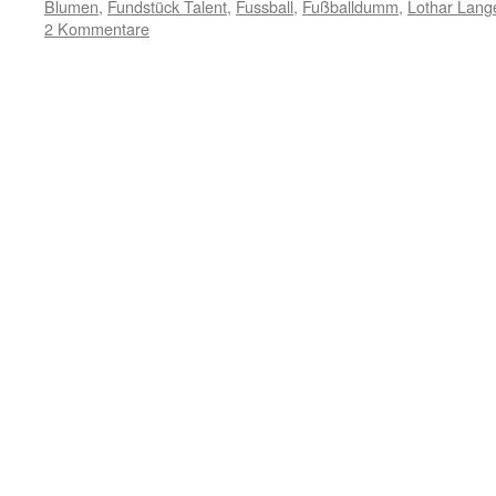
Blumen
,
Fundstück Talent
,
Fussball
,
Fußballdumm
,
Lothar Lang
2 Kommentare