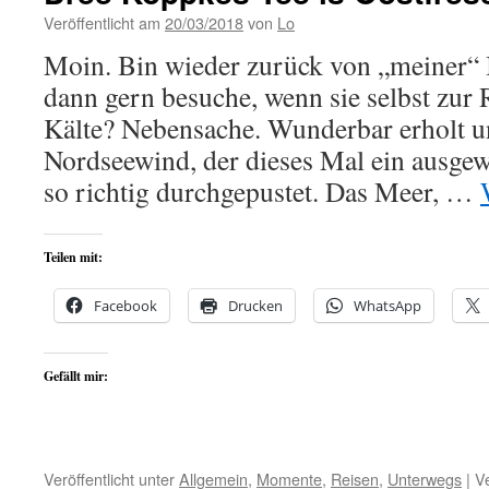
Veröffentlicht am
20/03/2018
von
Lo
Moin. Bin wieder zurück von „meiner“ I
dann gern besuche, wenn sie selbst zur
Kälte? Nebensache. Wunderbar erholt u
Nordseewind, der dieses Mal ein ausge
so richtig durchgepustet. Das Meer, …
Teilen mit:
Facebook
Drucken
WhatsApp
Gefällt mir:
Veröffentlicht unter
Allgemein
,
Momente
,
Reisen
,
Unterwegs
|
V