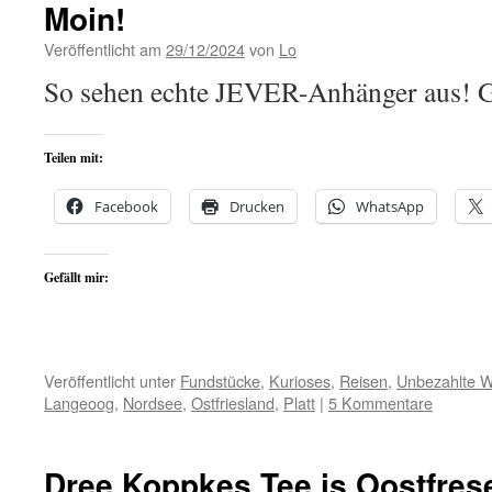
Moin!
Veröffentlicht am
29/12/2024
von
Lo
So sehen echte JEVER-Anhänger aus! 
Teilen mit:
Facebook
Drucken
WhatsApp
Gefällt mir:
Veröffentlicht unter
Fundstücke
,
Kurioses
,
Reisen
,
Unbezahlte 
Langeoog
,
Nordsee
,
Ostfriesland
,
Platt
|
5 Kommentare
Dree Koppkes Tee is Oostfres