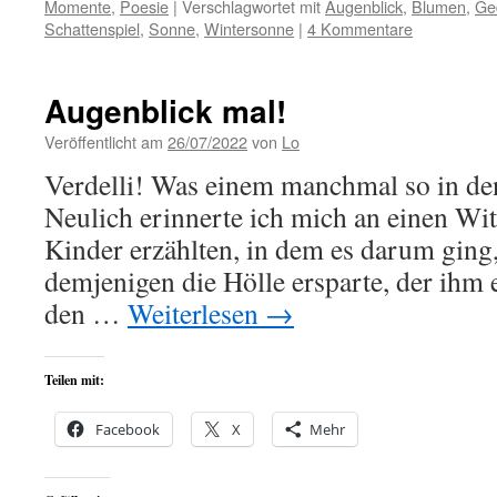
Momente
,
Poesie
|
Verschlagwortet mit
Augenblick
,
Blumen
,
Ged
Schattenspiel
,
Sonne
,
Wintersonne
|
4 Kommentare
Augenblick mal!
Veröffentlicht am
26/07/2022
von
Lo
Verdelli! Was einem manchmal so in d
Neulich erinnerte ich mich an einen Wit
Kinder erzählten, in dem es darum ging,
demjenigen die Hölle ersparte, der ihm
den …
Weiterlesen
→
Teilen mit:
Facebook
X
Mehr