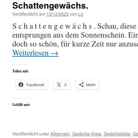
Schattengewächs.
Veröffentlicht am
13/12/2023
von
Lo
S c h a t t e n g e w ä c h s . Schau, die
entsprungen aus dem Sonnenschein. Ein 
doch so schön, für kurze Zeit nur anzu
Weiterlesen
→
Teilen mit:
Facebook
X
Mehr
Gefällt mir:
Veröffentlicht unter
Allgemein
,
Gedichte-Kiste
,
Gedichtekiste
,
Ge