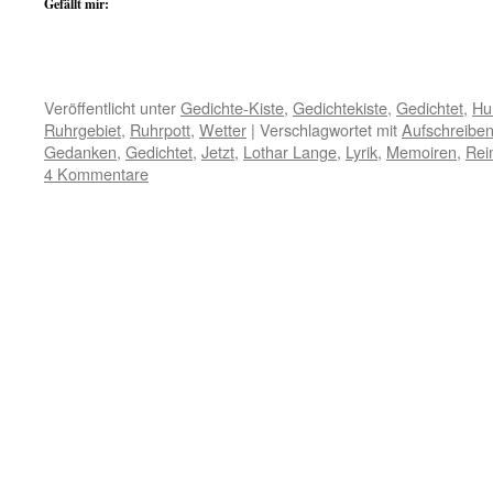
Gefällt mir:
Veröffentlicht unter
Gedichte-Kiste
,
Gedichtekiste
,
Gedichtet
,
Hu
Ruhrgebiet
,
Ruhrpott
,
Wetter
|
Verschlagwortet mit
Aufschreibe
Gedanken
,
Gedichtet
,
Jetzt
,
Lothar Lange
,
Lyrik
,
Memoiren
,
Rei
4 Kommentare