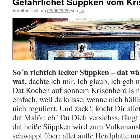
Gefährlichet Süppken vom Kri
Veröffentlicht am
02/05/2020
von
Lo
So´n richtich lecker Süppken – dat w
wat,
dachte ich mir. Ich glaub, ich geh
Dat Kochen auf sonnem Krisenherd is na
einfach, weil da krisse, wenne nich hölli
nich reguliert. Und zack!, kocht Dir all
dat Malör: eh´ Du Dich versiehss, fängt 
dat heiße Süppken wird zum Vulkanaus
schwappt über: allet auffe Herdplatte u