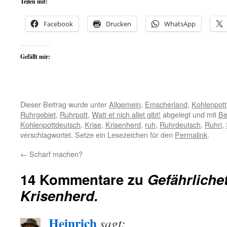
Teilen mit:
Facebook
Drucken
WhatsApp
Gefällt mir:
Dieser Beitrag wurde unter
Allgemein
,
Emscherland
,
Kohlenpott
Ruhrgebiet
,
Ruhrpott
,
Watt et nich allet gibt!
abgelegt und mit
Be
Kohlenpottdeutsch
,
Krise
,
Krisenherd
,
ruh
,
Ruhrdeutsch
,
Ruhri
,
verschlagwortet. Setze ein Lesezeichen für den
Permalink
.
←
Scharf machen?
14 Kommentare zu
Gefährlich
Krisenherd.
Heinrich
sagt: