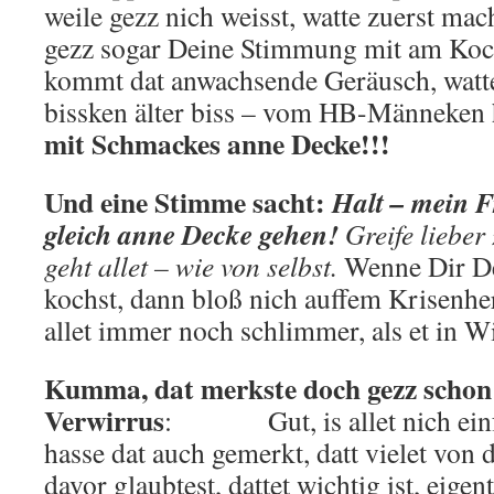
weile gezz nich weisst, watte zuerst mach
gezz sogar Deine Stimmung mit am Koc
kommt dat anwachsende Geräusch, watt
bissken älter biss – vom HB-Männeken 
mit Schmackes anne Decke!!!
Und eine Stimme sacht:
Halt – mein F
gleich anne Decke gehen!
Greife liebe
geht allet – wie von selbst.
Wenne Dir De
kochst, dann bloß nich auffem Krisenh
allet immer noch schlimmer, als et in Wi
Kumma, dat merkste doch gezz schon 
Verwirrus
: Gut, is allet nich einfa
hasse dat auch gemerkt, datt vielet von 
davor glaubtest, dattet wichtig ist, eigen