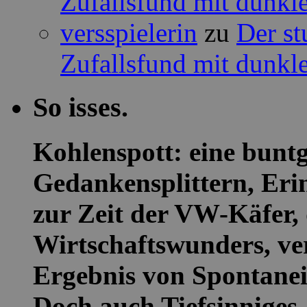
Zufallsfund mit dunkle
versspielerin
zu
Der st
Zufallsfund mit dunkle
So isses.
Kohlenspott: eine buntg
Gedankensplittern, Eri
zur Zeit der VW-Käfer, 
Wirtschaftswunders, ver
Ergebnis von Spontanei
Doch auch Tiefsinniges,