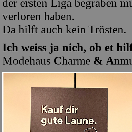
der ersten Liga begraben mu
verloren haben.
Da hilft auch kein Trösten.
Ich weiss ja nich, ob et hil
Modehaus
C
harme
&
A
nmu