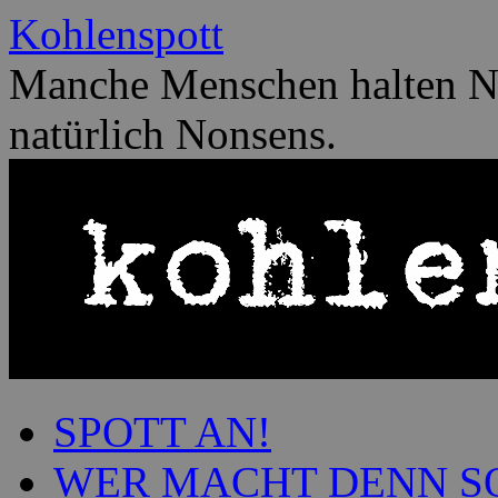
Zum
Kohlenspott
Inhalt
springen
Manche Menschen halten No
natürlich Nonsens.
SPOTT AN!
WER MACHT DENN S