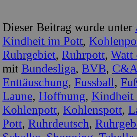
Dieser Beitrag wurde unter
Kindheit im Pott
,
Kohlenpo
Ruhrgebiet
,
Ruhrpott
,
Watt 
mit
Bundesliga
,
BVB
,
C&
Enttäuschung
,
Fussball
,
Fu
Laune
,
Hoffnung
,
Kindheit 
Kohlenpott
,
Kohlenspott
,
L
Pott
,
Ruhrdeutsch
,
Ruhrgeb