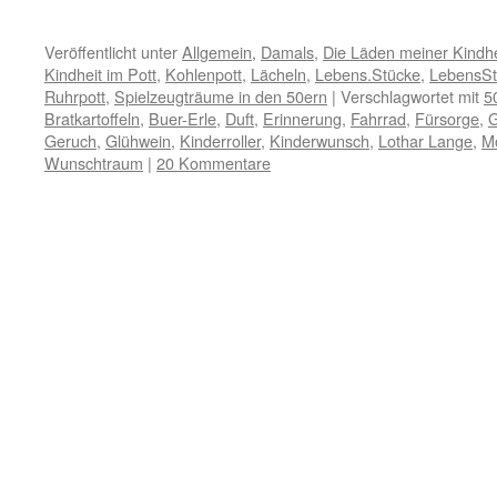
Veröffentlicht unter
Allgemein
,
Damals
,
Die Läden meiner Kindhe
Kindheit im Pott
,
Kohlenpott
,
Lächeln
,
Lebens.Stücke
,
LebensSt
Ruhrpott
,
Spielzeugträume in den 50ern
|
Verschlagwortet mit
5
Bratkartoffeln
,
Buer-Erle
,
Duft
,
Erinnerung
,
Fahrrad
,
Fürsorge
,
G
Geruch
,
Glühwein
,
Kinderroller
,
Kinderwunsch
,
Lothar Lange
,
M
Wunschtraum
|
20 Kommentare