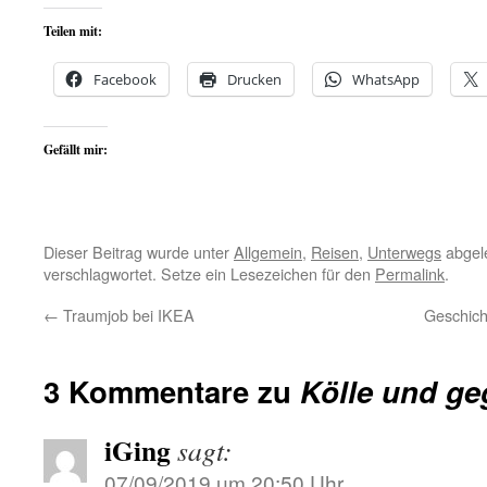
Teilen mit:
Facebook
Drucken
WhatsApp
Gefällt mir:
Dieser Beitrag wurde unter
Allgemein
,
Reisen
,
Unterwegs
abgel
verschlagwortet. Setze ein Lesezeichen für den
Permalink
.
←
Traumjob bei IKEA
Geschich
3 Kommentare zu
Kölle und geg
iGing
sagt:
07/09/2019 um 20:50 Uhr