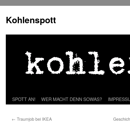
Zum
Inhalt
Kohlenspott
springen
SPOTT AN!
WER MACHT DENN SOWAS?
IMPRESS
←
Traumjob bei IKEA
Geschich