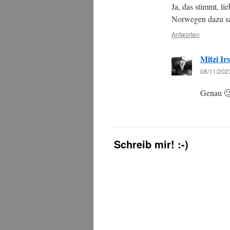
Ja, das stimmt, li
Norwegen dazu s
Antworten
Mitzi Irs
08/11/202
Genau 
Schreib mir! :-)