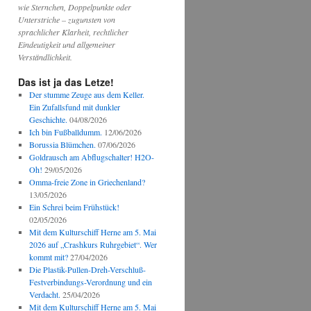
wie Sternchen, Doppelpunkte oder
Unterstriche – zugunsten von
sprachlicher Klarheit, rechtlicher
Eindeutigkeit und allgemeiner
Verständlichkeit.
Das ist ja das Letze!
Der stumme Zeuge aus dem Keller.
Ein Zufallsfund mit dunkler
Geschichte.
04/08/2026
Ich bin Fußballdumm.
12/06/2026
Borussia Blümchen.
07/06/2026
Goldrausch am Abflugschalter! H2O-
Oh!
29/05/2026
Omma-freie Zone in Griechenland?
13/05/2026
Ein Schrei beim Frühstück!
02/05/2026
Mit dem Kulturschiff Herne am 5. Mai
2026 auf „Crashkurs Ruhrgebiet“. Wer
kommt mit?
27/04/2026
Die Plastik-Pullen-Dreh-Verschluß-
Festverbindungs-Verordnung und ein
Verdacht.
25/04/2026
Mit dem Kulturschiff Herne am 5. Mai