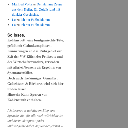
Manfred Voita
zu
Der stumme Zeuge
aus dem Keller. Ein Zufallsfund mit
dunkler Geschichte.
Lo
zu
Ich bin Fußballdumm.
Lo
zu
Ich bin Fußballdumm.
So isses.
Kohlenspott: eine buntgemischte Tüte,
gefüllt mit Gedankensplittern,
Erinnerungen an das Ruhrgebiet zur
Zeit der VW-Käfer, der Petticoats und
des Wirtschaftswunders, verwoben
mit allerlei Nonsens als Ergebnis von
Spontaneinfällen.
Doch auch Tiefsinniges, Gemaltes,
Gedichtetes & Hörbares wird sich hier
finden lassen.
Hinweis: Kann Spuren von
Kohlenstaub enthalten.
Ich bevorzuge auf diesem Blog eine
Sprache, die für alle nachvollziehbar ist
und breite Akzeptanz findet,
und verzichte daher auf Sonderzeichen –