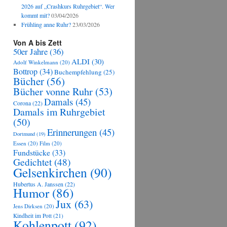
2026 auf „Crashkurs Ruhrgebiet“. Wer
kommt mit?
03/04/2026
Frühling anne Ruhr?
23/03/2026
Von A bis Zett
50er Jahre
(36)
ALDI
(30)
Adolf Winkelmann
(20)
Bottrop
(34)
Buchempfehlung
(25)
Bücher
(56)
Bücher vonne Ruhr
(53)
Damals
(45)
Corona
(22)
Damals im Ruhrgebiet
(50)
Erinnerungen
(45)
Dortmund
(19)
Essen
(20)
Film
(20)
Fundstücke
(33)
Gedichtet
(48)
Gelsenkirchen
(90)
Hubertus A. Janssen
(22)
Humor
(86)
Jux
(63)
Jens Dirksen
(20)
Kindheit im Pott
(21)
Kohlenpott
(92)