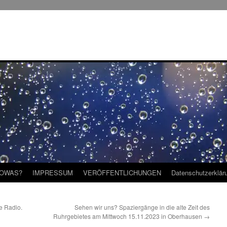
SOWAS?
IMPRESSUM
VERÖFFENTLICHUNGEN
Datenschutzerklär
e Radio.
Sehen wir uns? Spaziergänge in die alte Zeit des
Ruhrgebietes am Mittwoch 15.11.2023 in Oberhausen
→