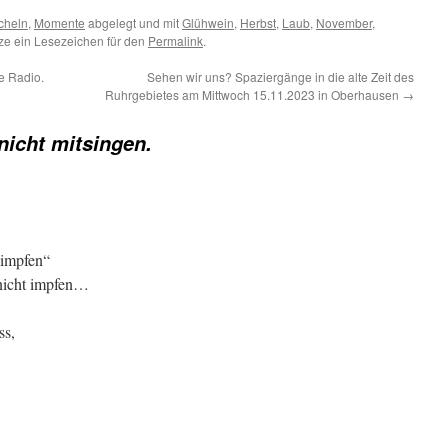
cheln
,
Momente
abgelegt und mit
Glühwein
,
Herbst
,
Laub
,
November
,
ze ein Lesezeichen für den
Permalink
.
e Radio.
Sehen wir uns? Spaziergänge in die alte Zeit des
Ruhrgebietes am Mittwoch 15.11.2023 in Oberhausen
→
 nicht mitsingen.
himpfen“
nicht impfen…
ss,