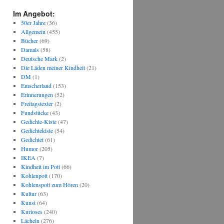
Im Angebot:
50er Jahre
(36)
Allgemein
(455)
Bücher
(69)
Damals
(58)
Deutsche Mark
(2)
Die Läden meiner Kindheit
(21)
DM
(1)
Emscherland
(153)
Erinnerungen
(52)
Freitagstexter
(2)
Fundstücke
(43)
Gedichte-Kiste
(47)
Gedichtekiste
(54)
Gedichtet
(61)
Humor
(205)
IKEA
(7)
Kindheit im Pott
(66)
Kohlenpott
(170)
Kohlenspott zum Hören
(20)
Kultur
(63)
Kunst
(64)
Kurioses
(240)
Lächeln
(276)