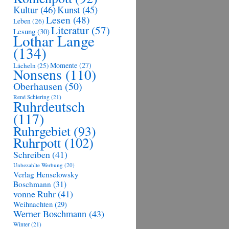
Kultur
(46)
Kunst
(45)
Lesen
(48)
Leben
(26)
Literatur
(57)
Lesung
(30)
Lothar Lange
(134)
Momente
(27)
Lächeln
(25)
Nonsens
(110)
Oberhausen
(50)
René Schiering
(21)
Ruhrdeutsch
(117)
Ruhrgebiet
(93)
Ruhrpott
(102)
Schreiben
(41)
Unbezahlte Werbung
(20)
Verlag Henselowsky
Boschmann
(31)
vonne Ruhr
(41)
Weihnachten
(29)
Werner Boschmann
(43)
Winter
(21)