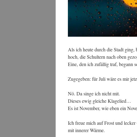
Als ich heute durch die Stadt ging
hoch, die Schultern nach oben gezo
Eine, den ich zufällig traf, begann 
Zugegeben: für Juli wäre es mir jetz
Nö. Da singe ich nicht mit.
Dieses ewig gleiche Klagelied…
Es ist November, wie eben ein Nov
Ich freue mich auf Frost und lecker
mit innerer Wärme.