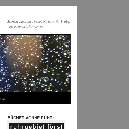
Manche Menschen halten Nonsens für Unfug.
Das ist natürlich Nonsens.
ung
BÜCHER VONNE RUHR: