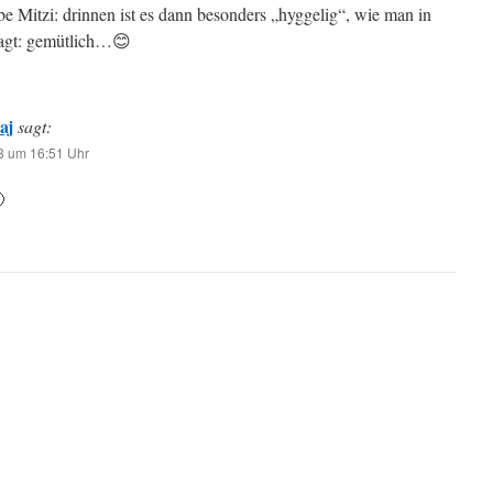
ebe Mitzi: drinnen ist es dann besonders „hyggelig“, wie man in
agt: gemütlich…😊
aj
sagt:
3 um 16:51 Uhr
