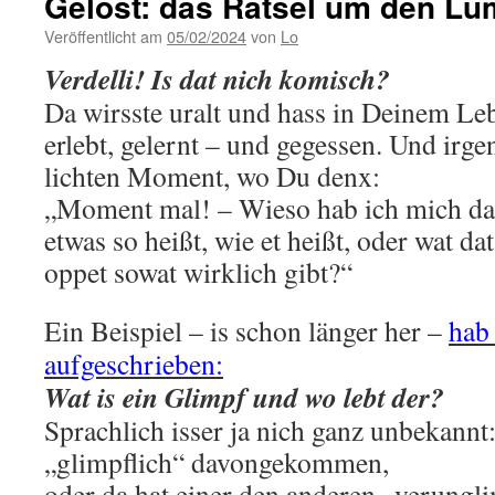
Gelöst: das Rätsel um den Lu
Veröffentlicht am
05/02/2024
von
Lo
Verdelli! Is dat nich komisch?
Da wirsste uralt und hass in Deinem Le
erlebt, gelernt – und gegessen.
Und irge
lichten Moment, wo Du denx:
„Moment mal! – Wieso hab ich mich dat
etwas so heißt, wie et heißt, oder wat da
oppet sowat wirklich gibt?“
Ein Beispiel – is schon länger her –
hab 
aufgeschrieben:
Wat is ein Glimpf und wo lebt der?
Sprachlich isser ja nich ganz unbekannt
„glimpflich“ davongekommen,
oder da hat einer den anderen „verungli