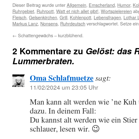
Dieser Beitrag wurde unter
Allgemein
,
Emscherland
,
Humor
,
Ko
Ruhrgebiet
,
Ruhrpott
,
Watt et nich allet gibt!
,
Wortspielereien
abg
Fleisch
,
Gelsenkirchen
,
Grill
,
Kohlenpott
,
Lebensfragen
,
Lothar 
Markus Lanz
,
Nonsens
,
Ruhrdeutsch
verschlagwortet. Setze ei
←
Schattengewächs – kurzblühend.
2 Kommentare zu
Gelöst: das 
Lummerbraten.
Oma Schlafmuetze
sagt:
11/02/2024 um 23:05 Uhr
Man kann alt werden wie ’ne Kuh 
dazu. In deinem Fall:
Du kannst alt werden wie ein Stier
schlauer, lesen wir. 😉