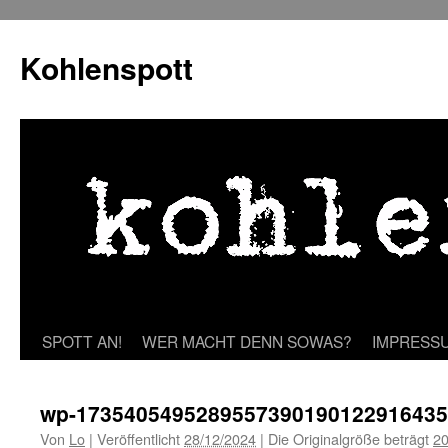
Zum
Inhalt
Kohlenspott
springen
SPOTT AN!
WER MACHT DENN SOWAS?
IMPRESS
wp-1735405495289557390190122916435
Von
Lo
|
Veröffentlicht
28/12/2024
|
Die Originalgröße beträgt
20