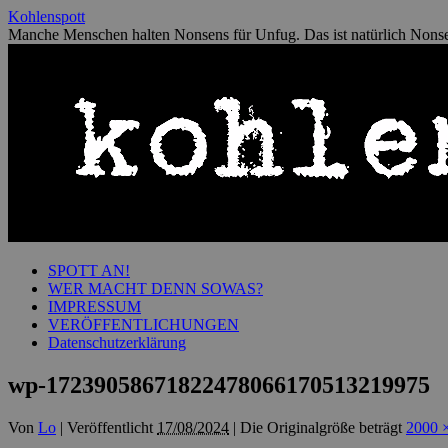
Zum
Kohlenspott
Inhalt
Manche Menschen halten Nonsens für Unfug. Das ist natürlich Nons
springen
SPOTT AN!
WER MACHT DENN SOWAS?
IMPRESSUM
VERÖFFENTLICHUNGEN
Datenschutzerklärung
wp-17239058671822478066170513219975
Von
Lo
|
Veröffentlicht
17/08/2024
|
Die Originalgröße beträgt
2000 