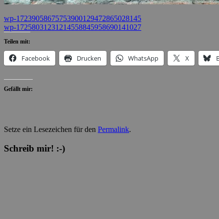
wp-17239058675753900129472865028145
wp-17258031231214558845958690141027
Teilen mit:
Facebook
Drucken
WhatsApp
X
Gefällt mir:
Setze ein Lesezeichen für den
Permalink
.
Schreib mir! :-)