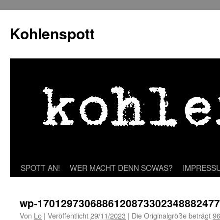
Zum
Inhalt
Kohlenspott
springen
SPOTT AN!
WER MACHT DENN SOWAS?
IMPRESS
wp-1701297306886120873302348882477
Von
Lo
|
Veröffentlicht
29/11/2023
|
Die Originalgröße beträgt
96