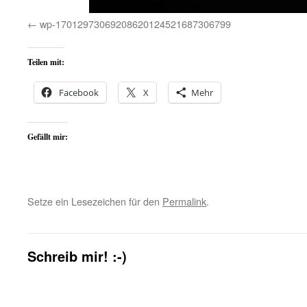
wp-17012973069208620124521687306799
Teilen mit:
Facebook
X
Mehr
Gefällt mir:
Setze ein Lesezeichen für den
Permalink
.
Schreib mir! :-)