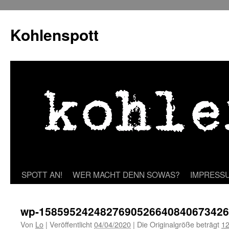
Zum
Inhalt
Kohlenspott
springen
SPOTT AN!
WER MACHT DENN SOWAS?
IMPRESS
wp-1585952424827690526640840673426
Von
Lo
|
Veröffentlicht
04/04/2020
|
Die Originalgröße beträgt
12