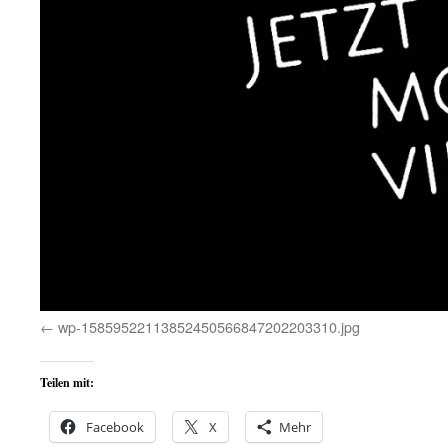
wp-15859522113852450566847202203310.jpg
Teilen mit:
Facebook
X
Mehr