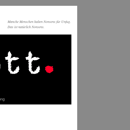
Manche Menschen halten Nonsens für Unfug.
Das ist natürlich Nonsens.
ung