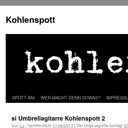
Zum
Inhalt
Kohlenspott
springen
SPOTT AN!
WER MACHT DENN SOWAS?
IMPRESS
si Umbrellagitarre Kohlenspott 2
Von
Lo
|
Veröffentlicht
11/06/2017
|
Die Originalgröße beträgt
31