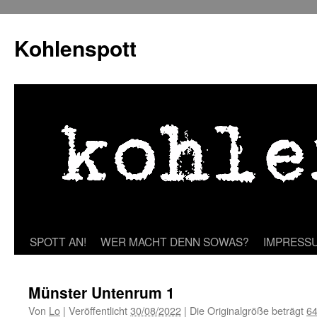
Zum
Inhalt
Kohlenspott
springen
SPOTT AN!
WER MACHT DENN SOWAS?
IMPRESS
Münster Untenrum 1
Von
Lo
|
Veröffentlicht
30/08/2022
|
Die Originalgröße beträgt
64