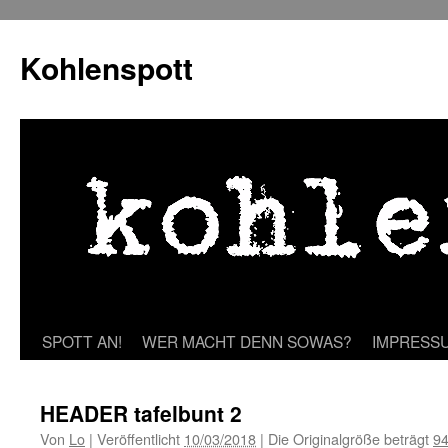
Zum
Inhalt
Kohlenspott
springen
SPOTT AN!
WER MACHT DENN SOWAS?
IMPRESS
HEADER tafelbunt 2
Von
Lo
|
Veröffentlicht
10/03/2018
|
Die Originalgröße beträgt
94