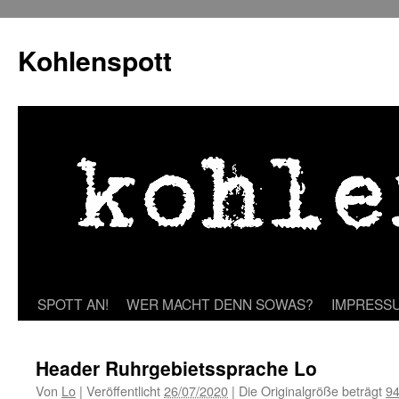
Zum
Inhalt
Kohlenspott
springen
SPOTT AN!
WER MACHT DENN SOWAS?
IMPRESS
Header Ruhrgebietssprache Lo
Von
Lo
|
Veröffentlicht
26/07/2020
|
Die Originalgröße beträgt
94