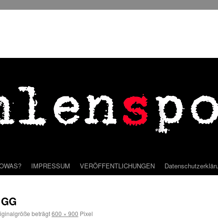
SOWAS?
IMPRESSUM
VERÖFFENTLICHUNGEN
Datenschutzerklär
 GG
iginalgröße beträgt
600 × 900
Pixel