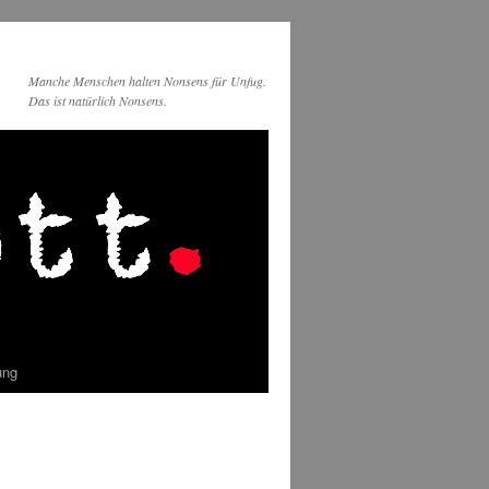
Manche Menschen halten Nonsens für Unfug.
Das ist natürlich Nonsens.
ung