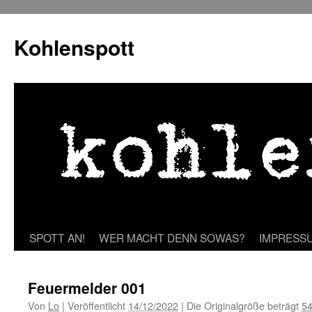
Zum
Inhalt
Kohlenspott
springen
SPOTT AN!
WER MACHT DENN SOWAS?
IMPRESS
Feuermelder 001
Von
Lo
|
Veröffentlicht
14/12/2022
|
Die Originalgröße beträgt
54