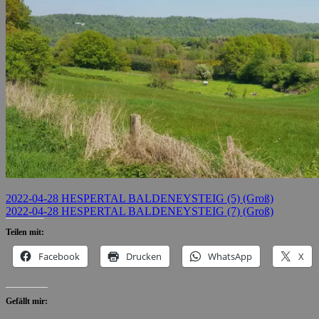
2022-04-28 HESPERTAL BALDENEYSTEIG (5) (Groß)
2022-04-28 HESPERTAL BALDENEYSTEIG (7) (Groß)
Teilen mit:
Facebook
Drucken
WhatsApp
X
Gefällt mir: