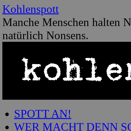
Zum
Kohlenspott
Inhalt
springen
Manche Menschen halten No
natürlich Nonsens.
SPOTT AN!
WER MACHT DENN S