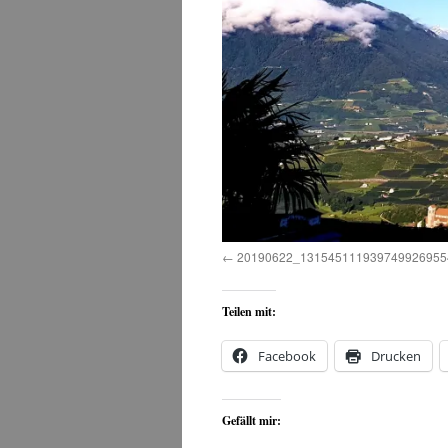
20190622_1315451119397499269554
Teilen mit:
Facebook
Drucken
Gefällt mir: