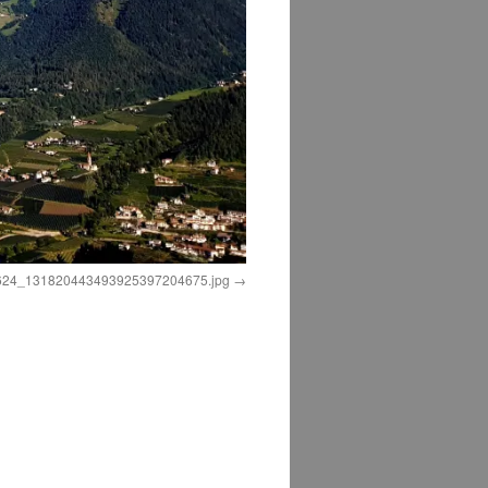
624_131820443493925397204675.jpg