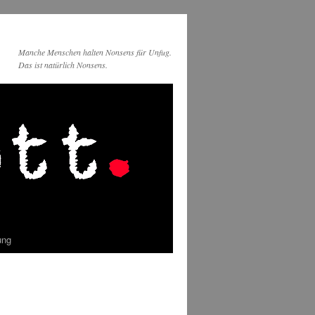
Manche Menschen halten Nonsens für Unfug.
Das ist natürlich Nonsens.
ung