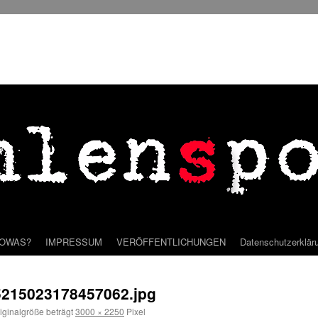
SOWAS?
IMPRESSUM
VERÖFFENTLICHUNGEN
Datenschutzerklär
215023178457062.jpg
iginalgröße beträgt
3000 × 2250
Pixel