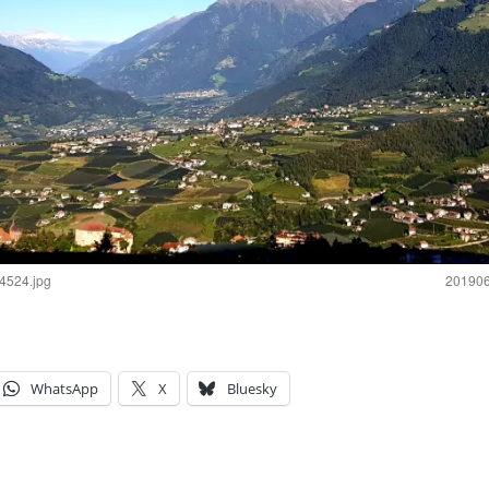
524.jpg
20190
WhatsApp
X
Bluesky