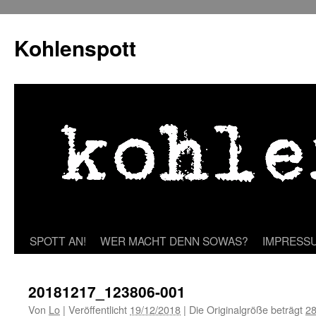
Zum
Inhalt
Kohlenspott
springen
SPOTT AN!
WER MACHT DENN SOWAS?
IMPRESS
20181217_123806-001
Von
Lo
|
Veröffentlicht
19/12/2018
|
Die Originalgröße beträgt
28