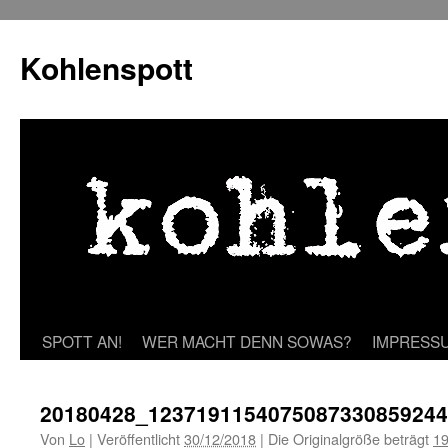
Zum
Inhalt
Kohlenspott
springen
SPOTT AN!
WER MACHT DENN SOWAS?
IMPRESS
20180428_1237191154075087330859244
Von
Lo
|
Veröffentlicht
30/12/2018
|
Die Originalgröße beträgt
19