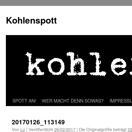
Zum
Inhalt
Kohlenspott
springen
SPOTT AN!
WER MACHT DENN SOWAS?
IMPRESS
20170126_113149
Von
Lo
|
Veröffentlicht
26/02/2017
|
Die Originalgröße beträgt
32